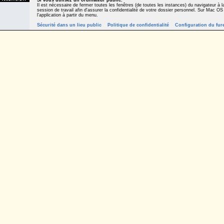
Si vous utilisez un ordinateur public
,
Il est nécessaire de fermer toutes les fenêtres (de toutes les instances) du navigateur à la
session de travail afin d'assurer la confidentialité de votre dossier personnel. Sur Mac OS
l'application à partir du menu.
Sécurité dans un lieu public
Politique de confidentialité
Configuration du fur