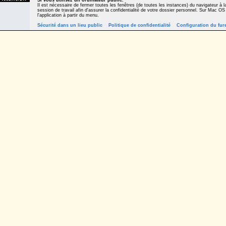
Si vous utilisez un ordinateur public
,
Il est nécessaire de fermer toutes les fenêtres (de toutes les instances) du navigateur à la
session de travail afin d'assurer la confidentialité de votre dossier personnel. Sur Mac OS
l'application à partir du menu.
Sécurité dans un lieu public
Politique de confidentialité
Configuration du fur