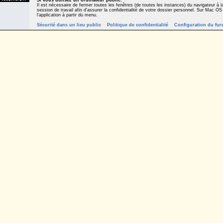
Si vous utilisez un ordinateur public
,
Il est nécessaire de fermer toutes les fenêtres (de toutes les instances) du navigateur à la
session de travail afin d'assurer la confidentialité de votre dossier personnel. Sur Mac OS
l'application à partir du menu.
Sécurité dans un lieu public
Politique de confidentialité
Configuration du fur