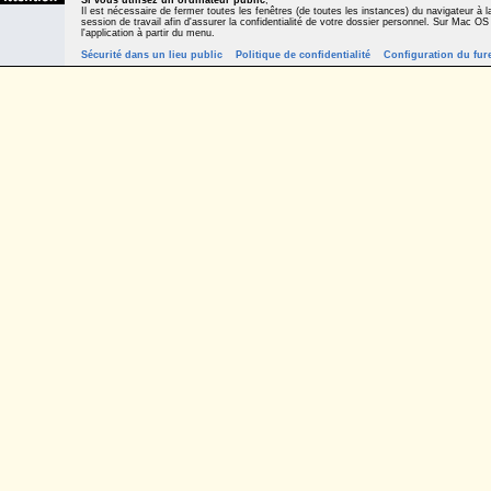
Si vous utilisez un ordinateur public
,
Il est nécessaire de fermer toutes les fenêtres (de toutes les instances) du navigateur à la
session de travail afin d'assurer la confidentialité de votre dossier personnel. Sur Mac OS
l'application à partir du menu.
Sécurité dans un lieu public
Politique de confidentialité
Configuration du fur