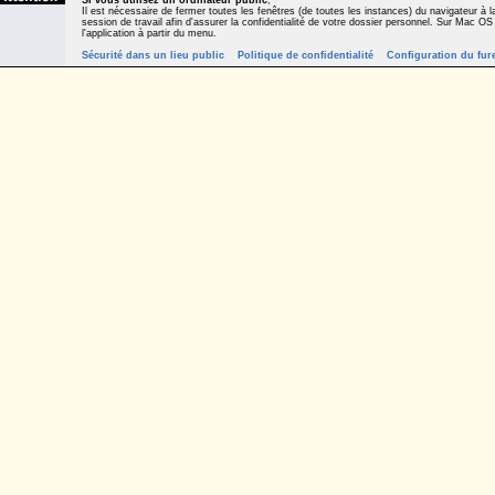
Si vous utilisez un ordinateur public
,
Il est nécessaire de fermer toutes les fenêtres (de toutes les instances) du navigateur à la
session de travail afin d'assurer la confidentialité de votre dossier personnel. Sur Mac OS
l'application à partir du menu.
Sécurité dans un lieu public
Politique de confidentialité
Configuration du fur