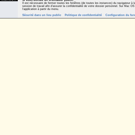
Si vous utilisez un ordinateur public
,
Il est nécessaire de fermer toutes les fenêtres (de toutes les instances) du navigateur à la
session de travail afin d'assurer la confidentialité de votre dossier personnel. Sur Mac OS
l'application à partir du menu.
Sécurité dans un lieu public
Politique de confidentialité
Configuration du fur