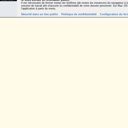
Si vous utilisez un ordinateur public
,
Il est nécessaire de fermer toutes les fenêtres (de toutes les instances) du navigateur à la
session de travail afin d'assurer la confidentialité de votre dossier personnel. Sur Mac OS
l'application à partir du menu.
Sécurité dans un lieu public
Politique de confidentialité
Configuration du fur