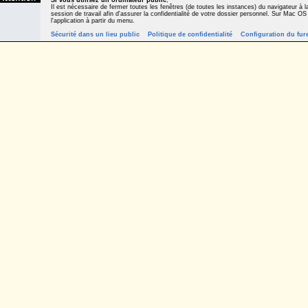
Si vous utilisez un ordinateur public
,
Il est nécessaire de fermer toutes les fenêtres (de toutes les instances) du navigateur à la
session de travail afin d'assurer la confidentialité de votre dossier personnel. Sur Mac OS
l'application à partir du menu.
Sécurité dans un lieu public
Politique de confidentialité
Configuration du fur