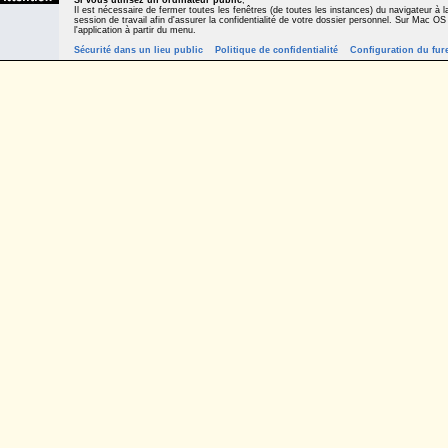
Si vous utilisez un ordinateur public
,
Il est nécessaire de fermer toutes les fenêtres (de toutes les instances) du navigateur à la
session de travail afin d'assurer la confidentialité de votre dossier personnel. Sur Mac OS
l'application à partir du menu.
Sécurité dans un lieu public
Politique de confidentialité
Configuration du fur