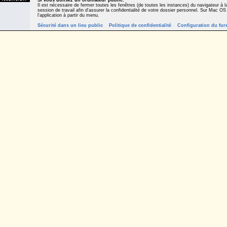
Si vous utilisez un ordinateur public
,
Il est nécessaire de fermer toutes les fenêtres (de toutes les instances) du navigateur à la
session de travail afin d'assurer la confidentialité de votre dossier personnel. Sur Mac OS
l'application à partir du menu.
Sécurité dans un lieu public
Politique de confidentialité
Configuration du fur