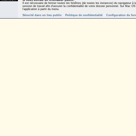
Si vous utilisez un ordinateur public
,
Il est nécessaire de fermer toutes les fenêtres (de toutes les instances) du navigateur à la
session de travail afin d'assurer la confidentialité de votre dossier personnel. Sur Mac OS
l'application à partir du menu.
Sécurité dans un lieu public
Politique de confidentialité
Configuration du fur