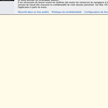
Si vous utilisez un ordinateur public
,
Il est nécessaire de fermer toutes les fenêtres (de toutes les instances) du navigateur à la
session de travail afin d'assurer la confidentialité de votre dossier personnel. Sur Mac OS
l'application à partir du menu.
Sécurité dans un lieu public
Politique de confidentialité
Configuration du fur