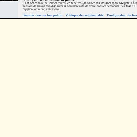
Si vous utilisez un ordinateur public
,
Il est nécessaire de fermer toutes les fenêtres (de toutes les instances) du navigateur à la
session de travail afin d'assurer la confidentialité de votre dossier personnel. Sur Mac OS
l'application à partir du menu.
Sécurité dans un lieu public
Politique de confidentialité
Configuration du fur