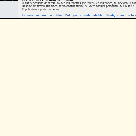
Si vous utilisez un ordinateur public
,
Il est nécessaire de fermer toutes les fenêtres (de toutes les instances) du navigateur à la
session de travail afin d'assurer la confidentialité de votre dossier personnel. Sur Mac OS
l'application à partir du menu.
Sécurité dans un lieu public
Politique de confidentialité
Configuration du fur