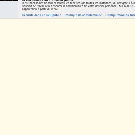
Si vous utilisez un ordinateur public
,
Il est nécessaire de fermer toutes les fenêtres (de toutes les instances) du navigateur à la
session de travail afin d'assurer la confidentialité de votre dossier personnel. Sur Mac OS
l'application à partir du menu.
Sécurité dans un lieu public
Politique de confidentialité
Configuration du fur