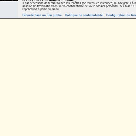
Si vous utilisez un ordinateur public
,
Il est nécessaire de fermer toutes les fenêtres (de toutes les instances) du navigateur à la
session de travail afin d'assurer la confidentialité de votre dossier personnel. Sur Mac OS
l'application à partir du menu.
Sécurité dans un lieu public
Politique de confidentialité
Configuration du fur