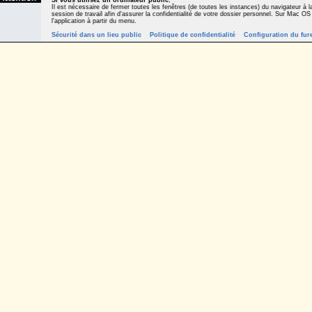
Si vous utilisez un ordinateur public
,
Il est nécessaire de fermer toutes les fenêtres (de toutes les instances) du navigateur à la
session de travail afin d'assurer la confidentialité de votre dossier personnel. Sur Mac OS
l'application à partir du menu.
Sécurité dans un lieu public
Politique de confidentialité
Configuration du fur