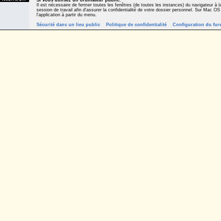
Si vous utilisez un ordinateur public
,
Il est nécessaire de fermer toutes les fenêtres (de toutes les instances) du navigateur à la
session de travail afin d'assurer la confidentialité de votre dossier personnel. Sur Mac OS
l'application à partir du menu.
Sécurité dans un lieu public
Politique de confidentialité
Configuration du fur