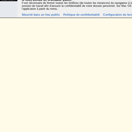
Si vous utilisez un ordinateur public
,
Il est nécessaire de fermer toutes les fenêtres (de toutes les instances) du navigateur à la
session de travail afin d'assurer la confidentialité de votre dossier personnel. Sur Mac OS
l'application à partir du menu.
Sécurité dans un lieu public
Politique de confidentialité
Configuration du fur