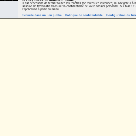
Si vous utilisez un ordinateur public
,
Il est nécessaire de fermer toutes les fenêtres (de toutes les instances) du navigateur à la
session de travail afin d'assurer la confidentialité de votre dossier personnel. Sur Mac OS
l'application à partir du menu.
Sécurité dans un lieu public
Politique de confidentialité
Configuration du fur