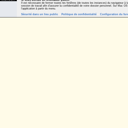
Si vous utilisez un ordinateur public
,
Il est nécessaire de fermer toutes les fenêtres (de toutes les instances) du navigateur à la
session de travail afin d'assurer la confidentialité de votre dossier personnel. Sur Mac OS
l'application à partir du menu.
Sécurité dans un lieu public
Politique de confidentialité
Configuration du fur