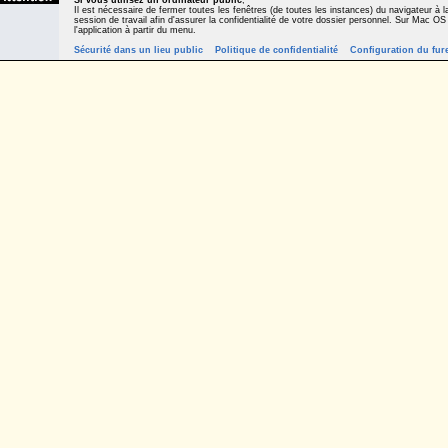
Si vous utilisez un ordinateur public
,
Il est nécessaire de fermer toutes les fenêtres (de toutes les instances) du navigateur à la
session de travail afin d'assurer la confidentialité de votre dossier personnel. Sur Mac OS
l'application à partir du menu.
Sécurité dans un lieu public
Politique de confidentialité
Configuration du fur