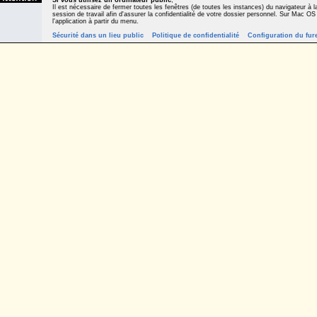
Si vous utilisez un ordinateur public
,
Il est nécessaire de fermer toutes les fenêtres (de toutes les instances) du navigateur à la
session de travail afin d'assurer la confidentialité de votre dossier personnel. Sur Mac OS
l'application à partir du menu.
Sécurité dans un lieu public
Politique de confidentialité
Configuration du fur